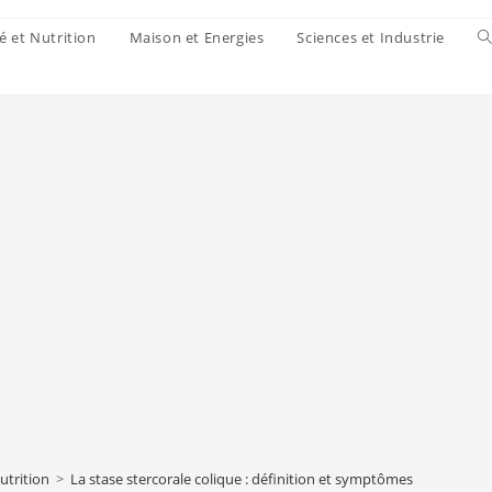
é et Nutrition
Maison et Energies
Sciences et Industrie
utrition
>
La stase stercorale colique : définition et symptômes