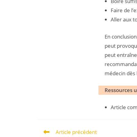
Boire suff
Faire de l’
Aller aux t
En conclusion
peut provoque
peut entraîner
recommandatio
médecin dès 
Ressources ut
Article co
Article précédent