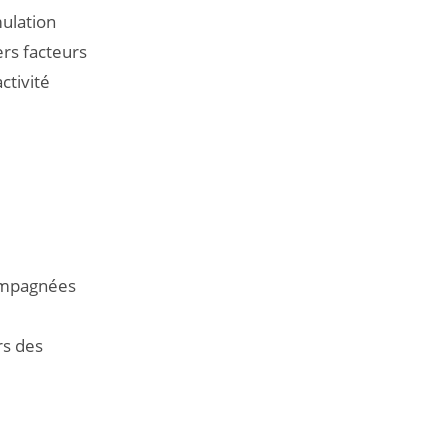
mulation
ers facteurs
ctivité
compagnées
rs des