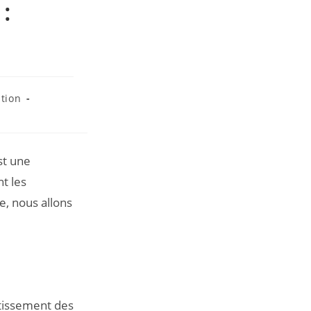
 :
ition
st une
t les
e, nous allons
ntissement des