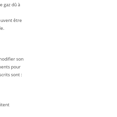
e gaz dû à
euvent être
le.
modifier son
ments pour
crits sont :
itent