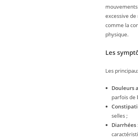
mouvements de
excessive de 
comme la con
physique.
Les symptô
Les principau
Douleurs 
parfois de
Constipati
selles ;
Diarrhées 
caractérist