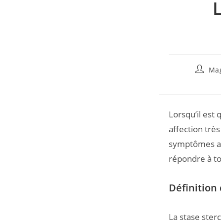
L
Mag
Lorsqu’il est 
affection trè
symptômes ass
répondre à to
Définition 
La stase ster