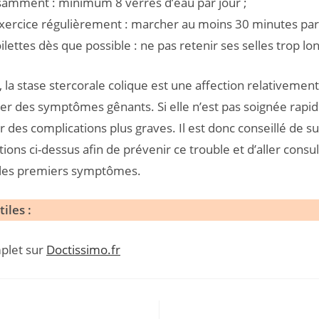
isamment : minimum 8 verres d’eau par jour ;
exercice régulièrement : marcher au moins 30 minutes par 
oilettes dès que possible : ne pas retenir ses selles trop l
, la stase stercorale colique est une affection relativemen
r des symptômes gênants. Si elle n’est pas soignée rapid
 des complications plus graves. Il est donc conseillé de su
ns ci-dessus afin de prévenir ce trouble et d’aller consu
les premiers symptômes.
iles :
mplet sur
Doctissimo.fr