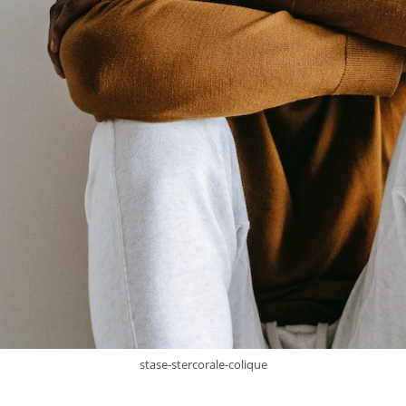
stase-stercorale-colique