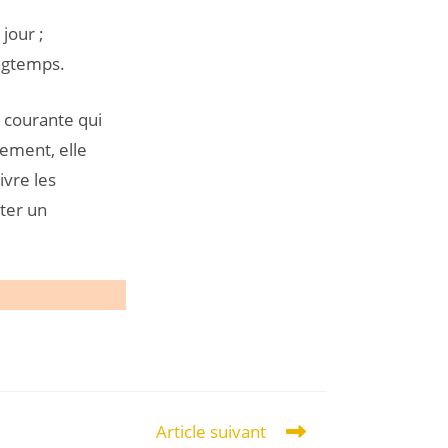
jour ;
ongtemps.
t courante qui
ement, elle
ivre les
lter un
Article suivant