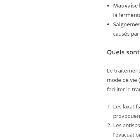
Mauvaise h
la fermenta
Saignemen
causés par 
Quels sont
Le traitement
mode de vie (
faciliter le t
Les laxatif
provoquent
Les antispa
l’évacuatio