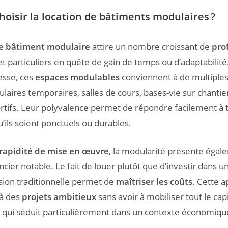
hoisir la location de bâtiments modulaires ?
de bâtiment modulaire
attire un nombre croissant de
pro
t particuliers en quête de gain de temps ou d’adaptabilité
esse, ces
espaces modulables
conviennent à de multiples
aires temporaires, salles de cours, bases-vie sur chantie
ortifs. Leur polyvalence permet de répondre facilement à 
u’ils soient ponctuels ou durables.
rapidité de mise en œuvre
, la modularité présente égal
cier notable. Le fait de louer plutôt que d’investir dans u
ion traditionnelle permet de
maîtriser les coûts
. Cette 
 à des
projets ambitieux
sans avoir à mobiliser tout le capi
e qui séduit particulièrement dans un contexte économique