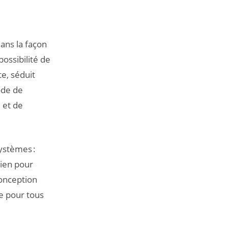
ans la façon
possibilité de
te, séduit
ode de
 et de
systèmes :
bien pour
conception
ue pour tous