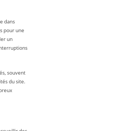
e dans
ois pour une
ler un
interruptions
lés, souvent
tés du site.
mbreux
ccueillir des