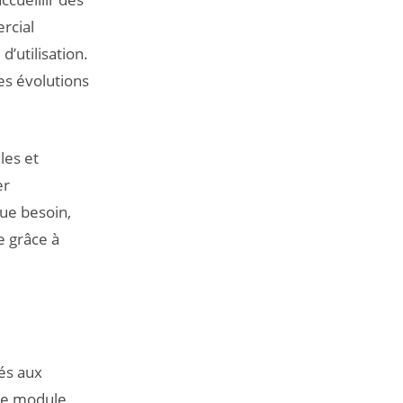
rcial
’utilisation.
les évolutions
les et
er
ue besoin,
e grâce à
és aux
de module