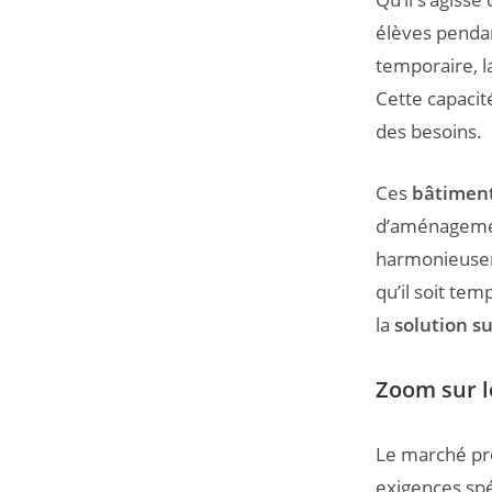
élèves pendan
temporaire, l
Cette capacit
des besoins.
Ces
bâtiment
d’aménagemen
harmonieusem
qu’il soit te
la
solution s
Zoom sur l
Le marché pro
exigences sp