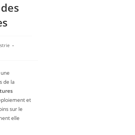
 des
es
strie
 une
s de la
tures
déploiement et
ins sur le
ent elle