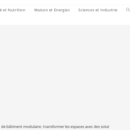
é et Nutrition
Maison et Energies
Sciences et Industrie
 de bâtiment modulaire : transformer les espaces avec des solutions rapides 