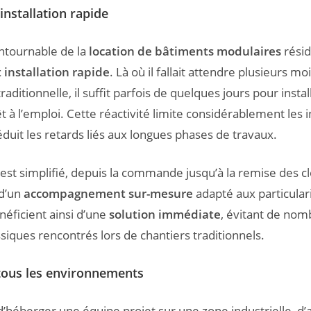
 installation rapide
ntournable de la
location de bâtiments modulaires
résid
t installation rapide
. Là où il fallait attendre plusieurs m
raditionnelle, il suffit parfois de quelques jours pour instal
 à l’emploi. Cette réactivité limite considérablement les 
réduit les retards liés aux longues phases de travaux.
est simplifié, depuis la commande jusqu’à la remise des c
d’un
accompagnement sur-mesure
adapté aux particulari
néficient ainsi d’une
solution immédiate
, évitant de no
siques rencontrés lors de chantiers traditionnels.
 tous les environnements
 d’héberger une équipe projet sur une zone industrielle, d’a