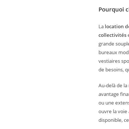
Pourquoi c
La
location 
collectivités
e
grande soupl
bureaux modul
vestiaires sp
de besoins, q
Au-delà de la
avantage finan
ou une extens
ouvre la voie
disponible, c