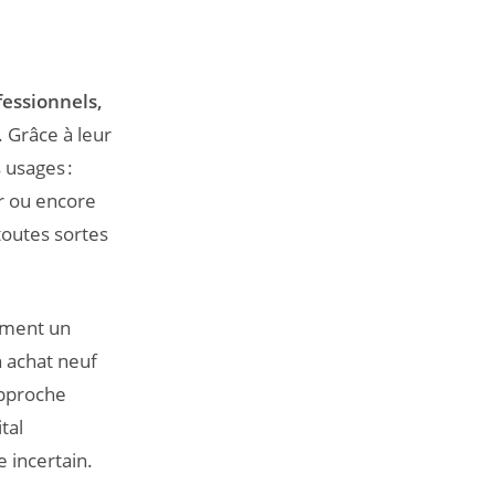
fessionnels,
. Grâce à leur
 usages :
r ou encore
toutes sortes
ement un
n achat neuf
approche
tal
 incertain.