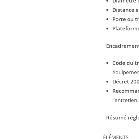
Diamètre i
Distance e
Porte ou t
Plateform
Encadrement 
Code du tr
équipement
Décret 20
Recommand
l’entretien.
Résumé régl
ÉLÉMENTS