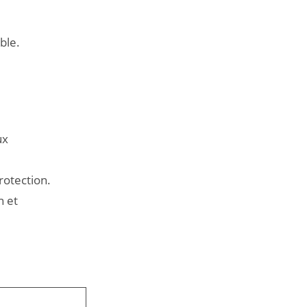
ble.
ux
rotection.
n et