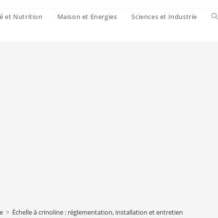
é et Nutrition
Maison et Energies
Sciences et Industrie
ie
>
Échelle à crinoline : réglementation, installation et entretien