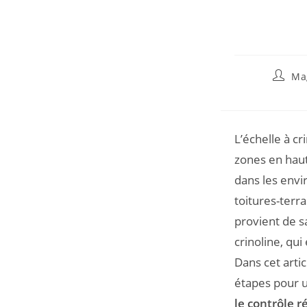
Ma
L’échelle à cr
zones en haut
dans les envir
toitures-terr
provient de s
crinoline, qui 
Dans cet artic
étapes pour 
le contrôle r