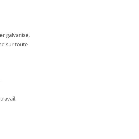
er galvanisé,
ne sur toute
.
ravail.