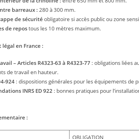
ntérieur de la crinoline :
entre 650 mm et 800 mm.
ntre barreaux :
280 à 300 mm.
rappe de sécurité
obligatoire si accès public ou zone sensi
es de repos
tous les 10 mètres maximum.
légal en France :
avail – Articles R4323-63 à R4323-77
: obligations liées a
s de travail en hauteur.
04-924
: dispositions générales pour les équipements de p
ations INRS ED 922
: bonnes pratiques pour l’installatio
ementaire :
OBLIGATION