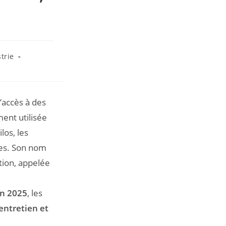
trie
l’accès à des
ent utilisée
los, les
ues. Son nom
tion, appelée
en 2025
, les
’entretien et