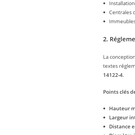
Installation
Centrales d
Immeubles t
2. Régleme
La conception 
textes réglem
14122-4
.
Points clés d
Hauteur ma
Largeur in
Distance e