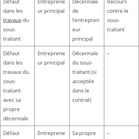
Défaut
Entreprene
Décennale
Recours
dans les
ur principal
de
contre le
travaux
du
l’entrepren
sous-
sous-
eur
traitant
traitant
principal
Défaut
Entreprene
Décennale
–
dans les
ur principal
du sous-
travaux du
traitant (si
sous-
acceptée
traitant
dans le
avec sa
contrat)
propre
décennale
Défaut
Entreprene
Sa propre
–