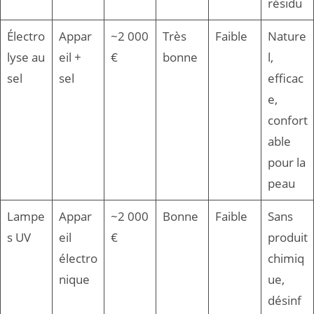
résidu
Électro
Appar
~2 000
Très
Faible
Nature
lyse au
eil +
€
bonne
l,
sel
sel
efficac
e,
confort
able
pour la
peau
Lampe
Appar
~2 000
Bonne
Faible
Sans
s UV
eil
€
produit
électro
chimiq
nique
ue,
désinf