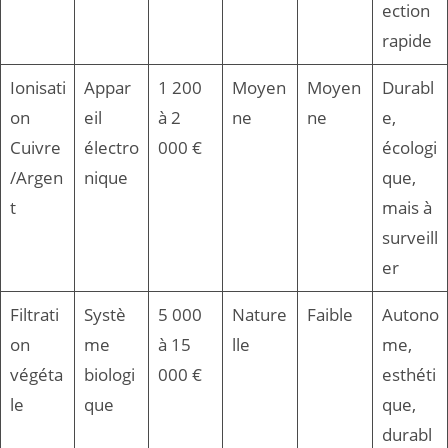
ection
rapide
Ionisati
Appar
1 200
Moyen
Moyen
Durabl
on
eil
à 2
ne
ne
e,
Cuivre
électro
000 €
écologi
/Argen
nique
que,
t
mais à
surveill
er
Filtrati
Systè
5 000
Nature
Faible
Autono
on
me
à 15
lle
me,
végéta
biologi
000 €
esthéti
le
que
que,
durabl