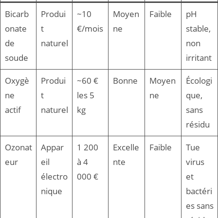
Bicarb
Produi
~10
Moyen
Faible
pH
onate
t
€/mois
ne
stable,
de
naturel
non
soude
irritant
Oxygè
Produi
~60 €
Bonne
Moyen
Écologi
ne
t
les 5
ne
que,
actif
naturel
kg
sans
résidu
Ozonat
Appar
1 200
Excelle
Faible
Tue
eur
eil
à 4
nte
virus
électro
000 €
et
nique
bactéri
es sans