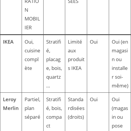
RATIO
SÉES
N
MOBIL
IER
IKEA
Oui,
Stratifi
Limité
Oui
Oui (en
cuisine
é,
aux
magasi
compl
placag
produit
n ou
ète
e, bois,
s IKEA
installe
quartz
r soi-
…
même)
Leroy
Partiel,
Stratifi
Standa
Oui
Oui
Merlin
plan
é, bois,
rdisées
(magas
séparé
compa
(droits)
in ou
ct
pose