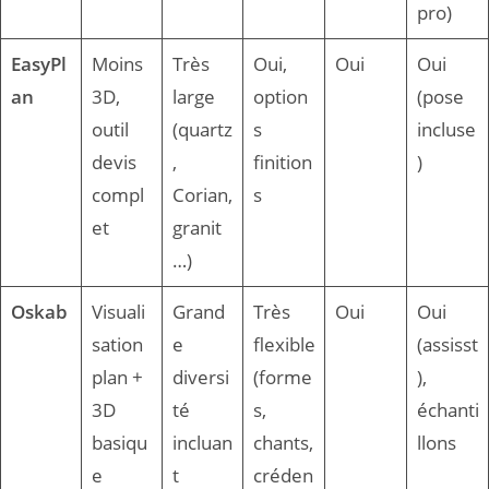
pro)
EasyPl
Moins
Très
Oui,
Oui
Oui
an
3D,
large
option
(pose
outil
(quartz
s
incluse
devis
,
finition
)
compl
Corian,
s
et
granit
…)
Oskab
Visuali
Grand
Très
Oui
Oui
sation
e
flexible
(assisst
plan +
diversi
(forme
),
3D
té
s,
échanti
basiqu
incluan
chants,
llons
e
t
créden