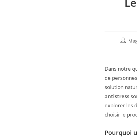
Le
Mag
Dans notre q
de personnes
solution natu
antistress
son
explorer les 
choisir le pro
Pourquoi u