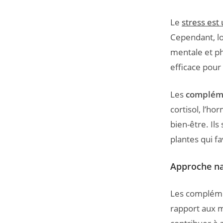
Le
stress est
Cependant, lo
mentale et ph
efficace pour
Les
compléme
cortisol, l’h
bien-être. I
plantes qui fa
Approche na
Les complémen
rapport aux 