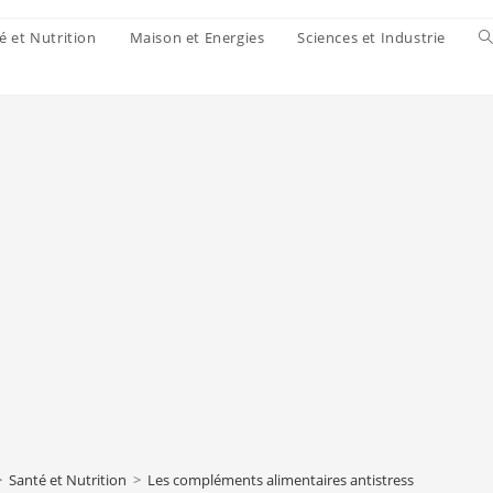
é et Nutrition
Maison et Energies
Sciences et Industrie
>
Santé et Nutrition
>
Les compléments alimentaires antistress