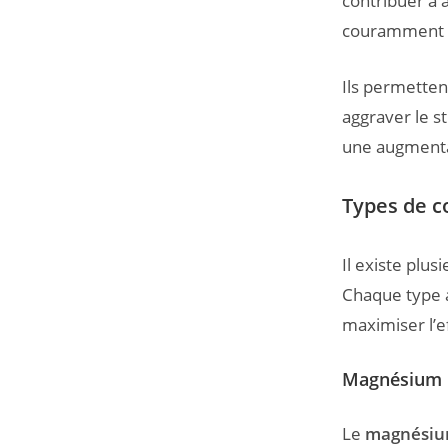
contribuer à a
couramment a
Ils permetten
aggraver le s
une augmenta
Types de c
Il existe plu
Chaque type a
maximiser l’ef
Magnésium
Le
magnési