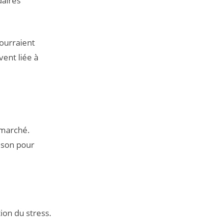
daires
pourraient
vent liée à
 marché.
ison pour
ion du stress.