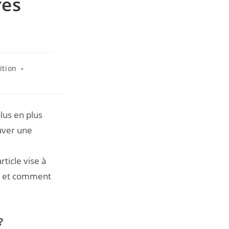
res
ition
plus en plus
uver une
ticle vise à
s, et comment
?