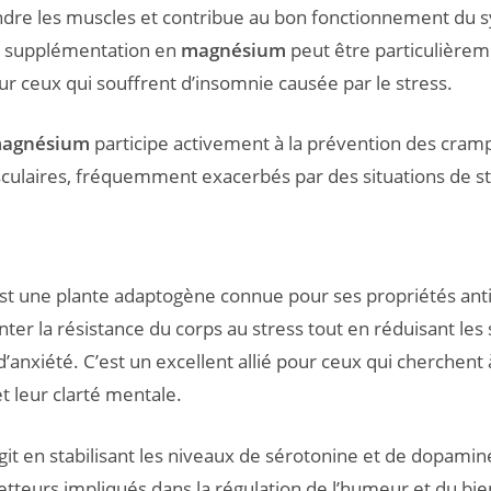
endre les muscles et contribue au bon fonctionnement du
 supplémentation en
magnésium
peut être particulière
r ceux qui souffrent d’insomnie causée par le stress.
agnésium
participe activement à la prévention des cram
ulaires, fréquemment exacerbés par des situations de st
st une plante adaptogène connue pour ses propriétés antis
ter la résistance du corps au stress tout en réduisant l
d’anxiété. C’est un excellent allié pour ceux qui cherchent
t leur clarté mentale.
git en stabilisant les niveaux de sérotonine et de dopamin
teurs impliqués dans la régulation de l’humeur et du bie