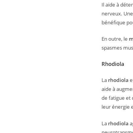
Il aide à dét
nerveux. Une
bénéfique pou
En outre, le
m
spasmes musc
Rhodiola
La
rhodiola
e
aide à augmen
de fatigue et 
leur énergie e
La
rhodiola
a
neurotransmet