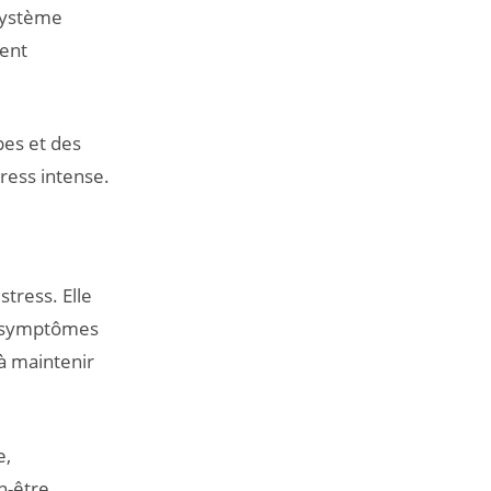
 système
ment
pes et des
ress intense.
tress. Elle
es symptômes
 à maintenir
e,
n-être