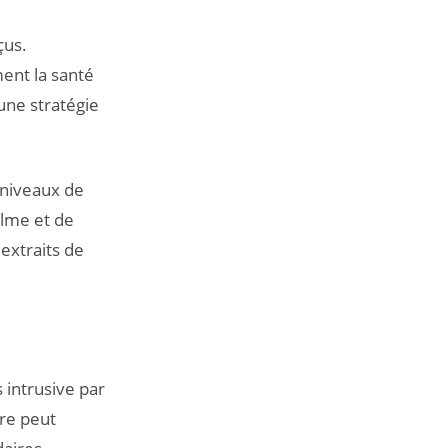
çus.
ment la santé
une stratégie
 niveaux de
alme et de
extraits de
 intrusive par
re peut