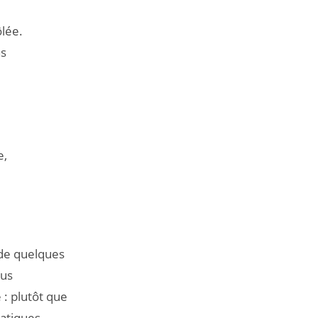
ôlée.
ns
.
e,
de quelques
lus
e : plutôt que
atiques,