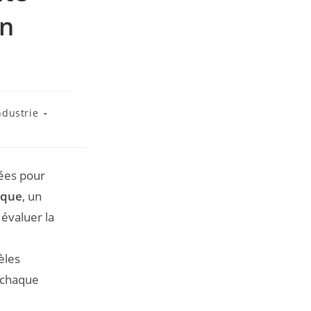
en
ndustrie
sées pour
ique
, un
évaluer la
èles
 chaque