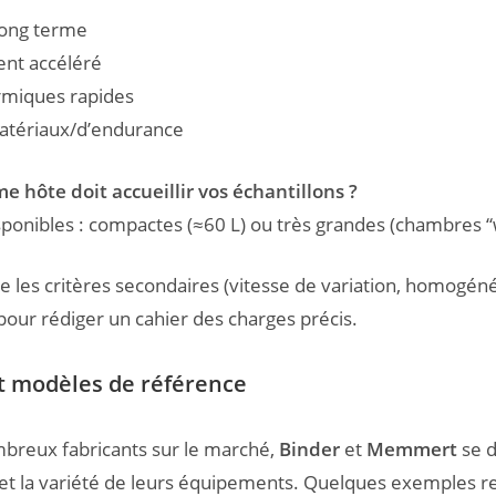
 long terme
ent accéléré
rmiques rapides
atériaux/d’endurance
e hôte doit accueillir vos échantillons ?
ponibles : compactes (≈60 L) ou très grandes (chambres “w
te les critères secondaires (vitesse de variation, homogéné
 pour rédiger un cahier des charges précis.
t modèles de référence
breux fabricants sur le marché,
Binder
et
Memmert
se d
é et la variété de leurs équipements. Quelques exemples 