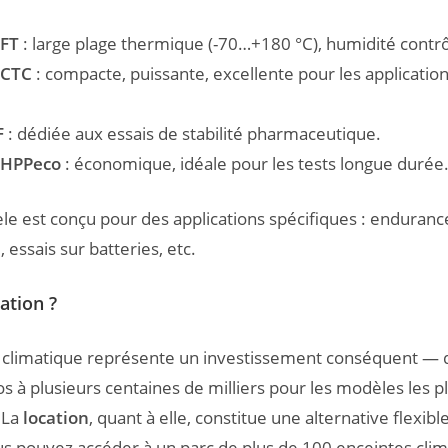
FT
: large plage thermique (-70…+180 °C), humidité contr
CTC
: compacte, puissante, excellente pour les applicatio
F
: dédiée aux essais de stabilité pharmaceutique.
HPPeco
: économique, idéale pour les tests longue durée
 est conçu pour des applications spécifiques : enduranc
, essais sur batteries, etc.
ation ?
 climatique représente un investissement conséquent — 
os à plusieurs centaines de milliers pour les modèles les p
 La
location
, quant à elle, constitue une alternative flexibl
us pouvez accéder à un parc de plus de 100 enceintes clim