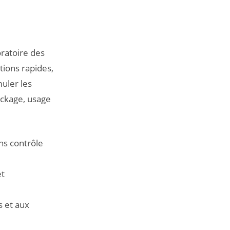
oratoire des
ions rapides,
muler les
ockage, usage
ns contrôle
et
 et aux