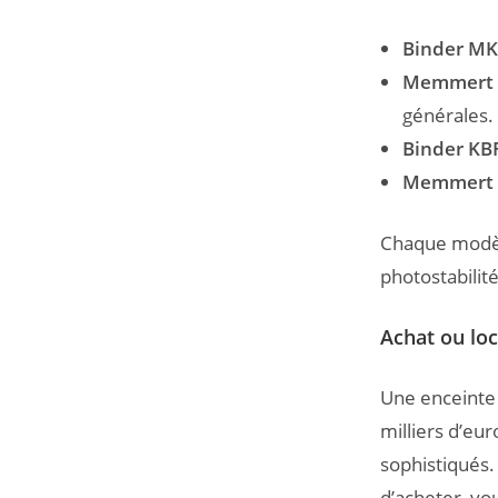
Binder MK
Memmert 
générales.
Binder KB
Memmert 
Chaque modèle
photostabilité
Achat ou loc
Une enceinte
milliers d’eur
sophistiqués.
d’acheter, vo