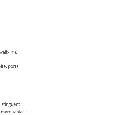
alk-in”).
ité, ports
istinguent
remarquables :