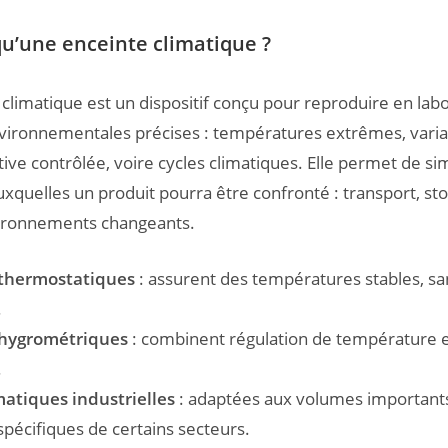
qu’une enceinte climatique ?
climatique est un dispositif conçu pour reproduire en lab
vironnementales précises : températures extrêmes, variat
tive contrôlée, voire cycles climatiques. Elle permet de si
uxquelles un produit pourra être confronté : transport, st
ironnements changeants.
 thermostatiques
: assurent des températures stables, sa
.
 hygrométriques
: combinent régulation de température 
.
matiques industrielles
: adaptées aux volumes importants
pécifiques de certains secteurs.