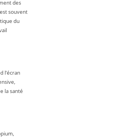
ement des
 est souvent
tique du
vail
nd l’écran
ensive,
e la santé
opium,