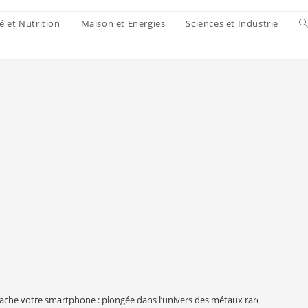
é et Nutrition
Maison et Energies
Sciences et Industrie
ache votre smartphone : plongée dans l’univers des métaux rares