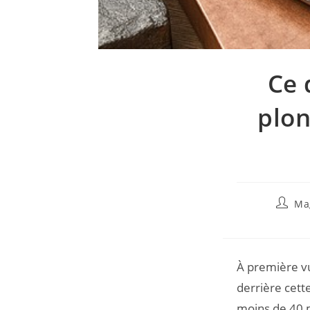
Ce 
plon
Ma
À première vu
derrière cett
moins de 40 m