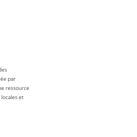
 des
sée par
ne ressource
 locales et