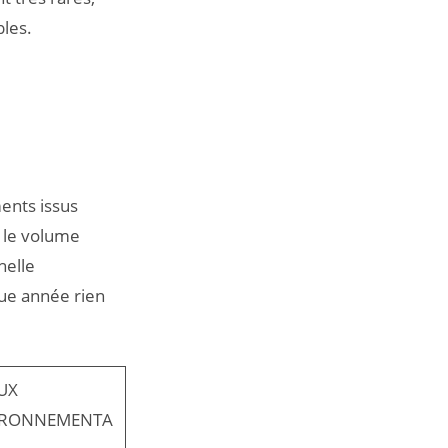
bles.
ents issus
, le volume
helle
que année rien
UX
IRONNEMENTA