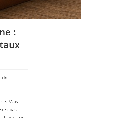
ne :
étaux
trie
sse. Mais
xe : pas
t très rares,