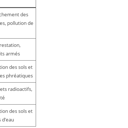
chement des
s, pollution de
estation,
its armés
tion des sols et
es phréatiques
ts radioactifs,
ité
tion des sols et
 d’eau