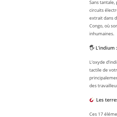
Sans tantale,
circuits élec
extrait dans 
Congo, où son 
inhumaines.
🖐 L’indium 
L’oxyde d’indi
tactile de vot
principalemen
des travailleu
Les terres
Ces 17 éléme