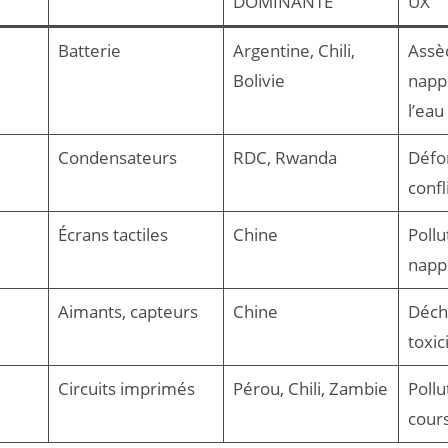
DOMINANTE
UX
Batterie
Argentine, Chili,
Assè
Bolivie
nappe
l’eau
Condensateurs
RDC, Rwanda
Défor
confl
Écrans tactiles
Chine
Pollu
napp
Aimants, capteurs
Chine
Déche
toxic
Circuits imprimés
Pérou, Chili, Zambie
Pollu
cours