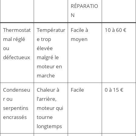
RÉPARATIO
N
Thermostat
Températur
Facile à
10 à 60 €
mal réglé
e trop
moyen
ou
élevée
défectueux
malgré le
moteur en
marche
Condenseu
Chaleur à
Facile
0 à 15 €
r ou
l’arrière,
serpentins
moteur qui
encrassés
tourne
longtemps