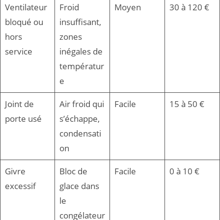
Ventilateur
Froid
Moyen
30 à 120 €
bloqué ou
insuffisant,
hors
zones
service
inégales de
températur
e
Joint de
Air froid qui
Facile
15 à 50 €
porte usé
s’échappe,
condensati
on
Givre
Bloc de
Facile
0 à 10 €
excessif
glace dans
le
congélateur