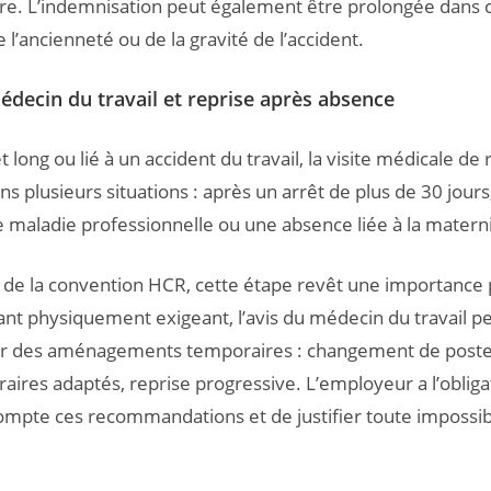
ire. L’indemnisation peut également être prolongée dans c
 l’ancienneté ou de la gravité de l’accident.
édecin du travail et reprise après absence
t long ou lié à un accident du travail, la visite médicale de 
ns plusieurs situations : après un arrêt de plus de 30 jours
ne maladie professionnelle ou une absence liée à la materni
 de la convention HCR, cette étape revêt une importance p
ant physiquement exigeant, l’avis du médecin du travail p
des aménagements temporaires : changement de poste
raires adaptés, reprise progressive. L’employeur a l’obliga
mpte ces recommandations et de justifier toute impossibi