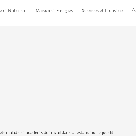
é et Nutrition
Maison et Energies
Sciences et Industrie
êts maladie et accidents du travail dans la restauration : que dit la convent