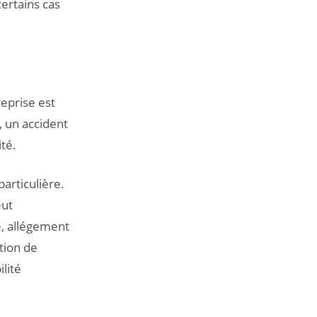
ertains cas
reprise est
, un accident
té.
articulière.
eut
, allégement
tion de
lité