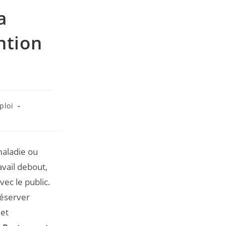
a
ntion
ploi
maladie ou
avail debout,
ec le public.
réserver
 et