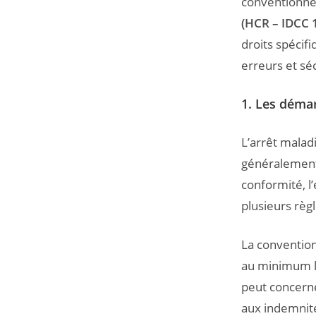
conventionnel
(HCR – IDCC 
droits spécifi
erreurs et sé
1. Les démar
L’arrêt maladi
généralement 
conformité, l
plusieurs règ
La conventio
au minimum lé
peut concerne
aux indemnité