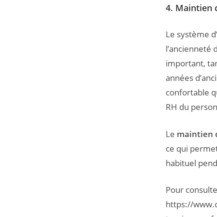
4. Maintien d
Le système d
l’ancienneté d
important, ta
années d’anci
confortable q
RH du personn
Le
maintien 
ce qui permet
habituel penda
Pour consulte
https://www.c