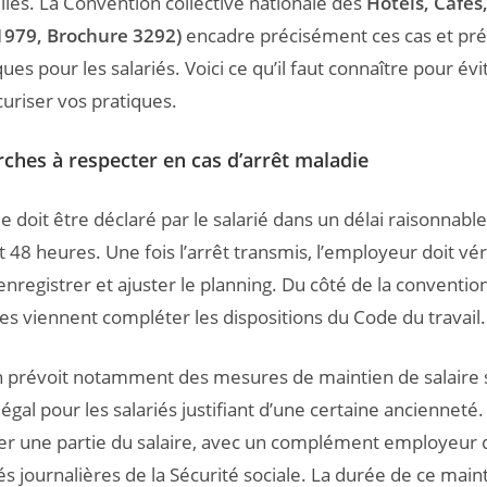
les. La Convention collective nationale des
Hôtels, Cafés
1979, Brochure 3292)
encadre précisément ces cas et pré
ques pour les salariés. Voici ce qu’il faut connaître pour évi
curiser vos pratiques.
ches à respecter en cas d’arrêt maladie
e doit être déclaré par le salarié dans un délai raisonnable
48 heures. Une fois l’arrêt transmis, l’employeur doit véri
’enregistrer et ajuster le planning. Du côté de la conventi
les viennent compléter les dispositions du Code du travail.
n prévoit notamment des mesures de maintien de salaire
gal pour les salariés justifiant d’une certaine ancienneté
r une partie du salaire, avec un complément employeur q
s journalières de la Sécurité sociale. La durée de ce mai