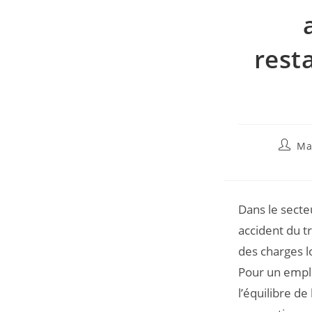
rest
Ma
Dans le secte
accident du t
des charges l
Pour un emplo
l’équilibre d