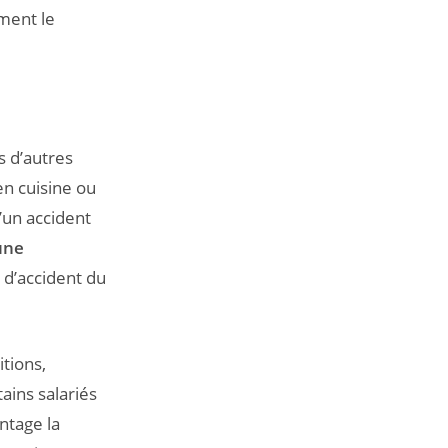
ément le
s d’autres
en cuisine ou
’un accident
une
e d’accident du
tions,
ains salariés
ntage la