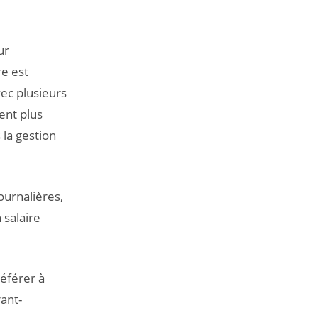
ur
re est
ec plusieurs
ent plus
 la gestion
ournalières,
 salaire
référer à
ant-