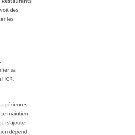
, Restaurants
voit des
ter les
,
fier sa
on HCR,
 supérieures
. Le maintien
ui s’ajoute
ntien dépend