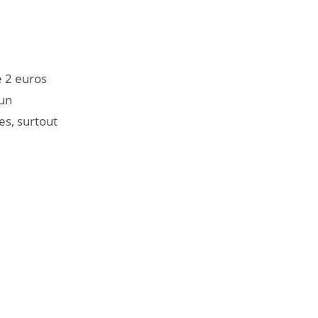
 2 euros
un
s, surtout