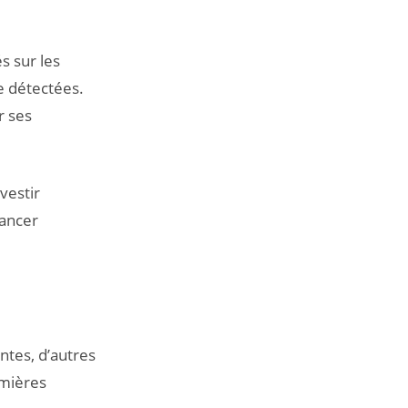
s sur les
e détectées.
r ses
vestir
lancer
ntes, d’autres
emières