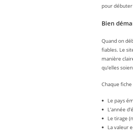
pour débuter 
Bien démar
Quand on débu
fiables. Le si
manière clair
qu’elles soi
Chaque fiche 
Le pays é
L’année d’
Le tirage 
La valeur e